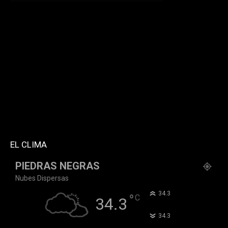
[td_block_social_counter facebook="k911noticias"
twitter="k911noticias" instagram="k911_noticias"
style="style5 td-social-boxed"
tdc_css="eyJhbGwiOnsibWFyZ2luLWJvdHRvbSI6IjMwIiwiZGlz
f_header_font_family="394" f_counters_font_family="394"
f_network_font_family="394" f_btn_font_family="394"
custom_title="PERMANECE INFORMADO"
block_template_id="td_block_template_2"
header_text_color="#ffffff" accent_text_color="#ffffff"
tiktok="@k911noticias" youtube="channel/UCZ12WK7_ZD-
QGd6OthAPD9Q"]
EL CLIMA
PIEDRAS NEGRAS
Nubes Dispersas
°
34.3
°
C
34.3
°
34.3