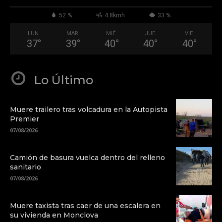
52 %
4.8kmh
33 %
LUN
MAR
MIÉ
JUE
VIE
37
°
39
°
40
°
40
°
40
°
Lo Último
Muere trailero tras volcadura en la Autopista
Premier
07/08/2026
Camión de basura vuelca dentro del relleno
sanitario
07/08/2026
Muere taxista tras caer de una escalera en
su vivienda en Monclova