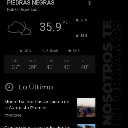
PIEDRAS NEGRAS
Nubes Dispersas
°
35.9
°
C
35.9
°
35.9
35 %
5.3kmh
50 %
SÁB
DOM
LUN
MAR
MIÉ
37
°
39
°
40
°
40
°
40
°
Lo Último
Muere trailero tras volcadura en
la Autopista Premier
07/08/2026
Camión de basura vuelca dentro