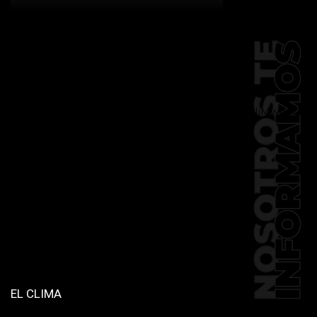
[td_block_social_counter
facebook="k911noticias" twitter="k911noticias"
instagram="k911_noticias" style="style5 td-
social-boxed"
tdc_css="eyJhbGwiOnsibWFyZ2luLWJvdHRvbSI6IjMwIiwiZGlz
f_header_font_family="394"
f_counters_font_family="394"
f_network_font_family="394"
f_btn_font_family="394"
custom_title="PERMANECE INFORMADO"
block_template_id="td_block_template_2"
header_text_color="#ffffff"
accent_text_color="#ffffff"
tiktok="@k911noticias"
youtube="channel/UCZ12WK7_ZD-
QGd6OthAPD9Q"]
EL CLIMA