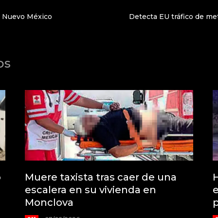
n Nuevo México
Detecta EU tráfico de m
os
o
Muere taxista tras caer de una
H
escalera en su vivienda en
e
Monclova