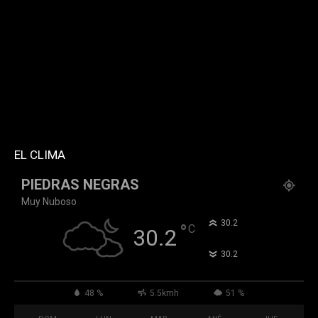
twitter="k911noticias" instagram="k911_noticias"
style="style5 td-social-boxed"
tdc_css="eyJhbGwiOnsibWFyZ2luLWJvdHRvbSI6IjMwIiwiZGlz
f_header_font_family="394" f_counters_font_family="394"
f_network_font_family="394" f_btn_font_family="394"
custom_title="PERMANECE INFORMADO"
block_template_id="td_block_template_2"
header_text_color="#ffffff" accent_text_color="#ffffff"
tiktok="@k911noticias" youtube="channel/UCZ12WK7_ZD-
QGd6OthAPD9Q"]
EL CLIMA
PIEDRAS NEGRAS
Muy Nuboso
°
30.2
°
C
30.2
°
30.2
48 %
5.5kmh
51 %