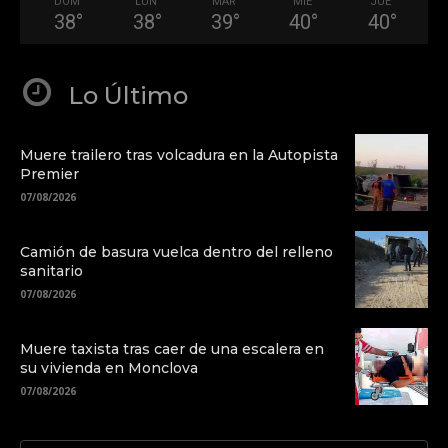
DOM
LUN
MAR
MIÉ
JUE
38
°
38
°
39
°
40
°
40
°
Lo Último
Muere trailero tras volcadura en la Autopista
Premier
07/08/2026
Camión de basura vuelca dentro del relleno
sanitario
07/08/2026
Muere taxista tras caer de una escalera en
su vivienda en Monclova
07/08/2026