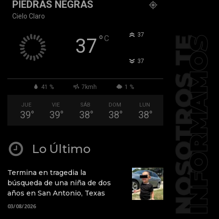
PIEDRAS NEGRAS
Cielo Claro
°
37
°
C
37
°
37
41 %
7kmh
1 %
JUE
VIE
SÁB
DOM
LUN
39
°
39
°
38
°
38
°
38
°
Lo Último
Termina en tragedia la
búsqueda de una niña de dos
años en San Antonio, Texas
03/08/2026