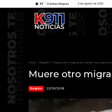
C
5 de agosto de 2026
37
Piedras Negras
Inicio
Región
Muere otro migrante; hallan sus restos en 
Muere otro migran
22/10/2018
Región