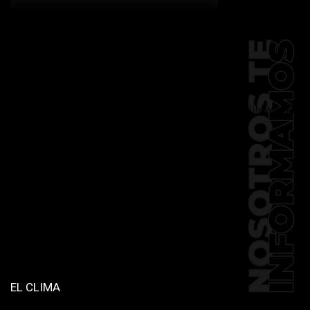
[td_block_social_counter
facebook="k911noticias" twitter="k911noticias"
instagram="k911_noticias" style="style5 td-
social-boxed"
tdc_css="eyJhbGwiOnsibWFyZ2luLWJvdHRvbSI6IjMwIiwiZGlz
f_header_font_family="394"
f_counters_font_family="394"
f_network_font_family="394"
f_btn_font_family="394"
custom_title="PERMANECE INFORMADO"
block_template_id="td_block_template_2"
header_text_color="#ffffff"
accent_text_color="#ffffff"
tiktok="@k911noticias"
youtube="channel/UCZ12WK7_ZD-
QGd6OthAPD9Q"]
EL CLIMA