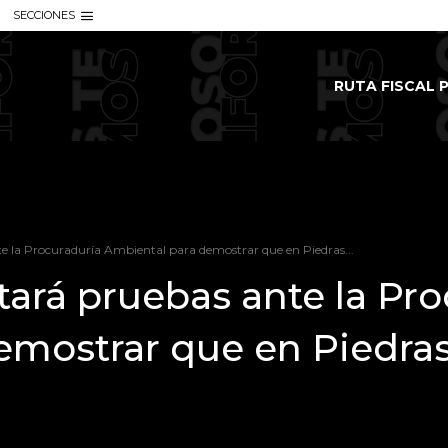
SECCIONES
RUTA FISCAL P
e la Procuraduría Ambiental para demostrar que en Piedras...
ará pruebas ante la Pro
emostrar que en Piedra