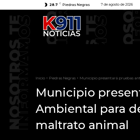
C
7 de agosto de 2026
28.7
Piedras Negras
Inicio
Piedras Negras
Municipio presentará pruebas ant
Municipio present
Ambiental para d
maltrato animal