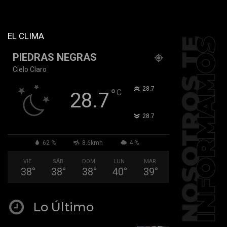
tiktok="@k911noticias"
youtube="channel/UCZ12WK7_ZD-
QGd6OthAPD9Q"]
EL CLIMA
PIEDRAS NEGRAS
Cielo Claro
°
28.7
°
C
28.7
°
28.7
62 %
8.6kmh
4 %
VIE
SÁB
DOM
LUN
MAR
38
°
38
°
38
°
40
°
39
°
Lo Último