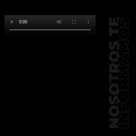
[td_block_social_counter
facebook="k911noticias" twitter="k911noticias"
instagram="k911_noticias" style="style5 td-
social-boxed"
tdc_css="eyJhbGwiOnsibWFyZ2luLWJvdHRvbSI6IjMwIiwiZGlz
f_header_font_family="394"
f_counters_font_family="394"
f_network_font_family="394"
f_btn_font_family="394"
custom_title="PERMANECE INFORMADO"
block_template_id="td_block_template_2"
header_text_color="#ffffff"
accent_text_color="#ffffff"