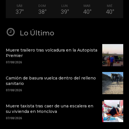
SÁB
DOM
LUN
MAR
MIÉ
37
°
38
°
39
°
40
°
40
°
Lo Último
Muere trailero tras volcadura en la Autopista
Premier
07/08/2026
Camión de basura vuelca dentro del relleno
sanitario
07/08/2026
Muere taxista tras caer de una escalera en
su vivienda en Monclova
07/08/2026