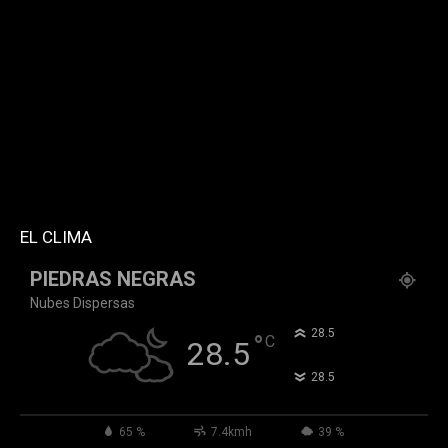
[td_block_social_counter facebook="k911noticias"
twitter="k911noticias" instagram="k911_noticias"
style="style5 td-social-boxed"
tdc_css="eyJhbGwiOnsibWFyZ2luLWJvdHRvbSI6IjMwIiwiZGlz
f_header_font_family="394" f_counters_font_family="394"
f_network_font_family="394" f_btn_font_family="394"
custom_title="PERMANECE INFORMADO"
block_template_id="td_block_template_2"
header_text_color="#ffffff" accent_text_color="#ffffff"
tiktok="@k911noticias" youtube="channel/UCZ12WK7_ZD-
QGd6OthAPD9Q"]
EL CLIMA
PIEDRAS NEGRAS
Nubes Dispersas
°
28.5
°
C
28.5
°
28.5
65 %
7.4kmh
39 %