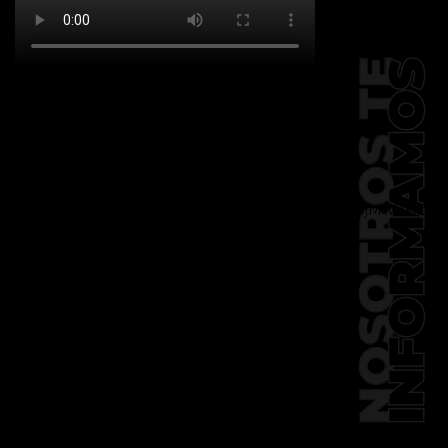
[td_block_social_counter
facebook="k911noticias" twitter="k911noticias"
instagram="k911_noticias" style="style5 td-
social-boxed"
tdc_css="eyJhbGwiOnsibWFyZ2luLWJvdHRvbSI6IjMwIiwiZGlz
f_header_font_family="394"
f_counters_font_family="394"
f_network_font_family="394"
f_btn_font_family="394"
custom_title="PERMANECE INFORMADO"
block_template_id="td_block_template_2"
header_text_color="#ffffff"
accent_text_color="#ffffff"
tiktok="@k911noticias"
youtube="channel/UCZ12WK7_ZD-
QGd6OthAPD9Q"]