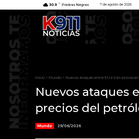
C
7 de agosto de 2026
30.9
Piedras Negras
Inicio
Mundo
Nuevos ataques entre EU e Irán provocan le
Nuevos ataques en
precios del petró
29/06/2026
Mundo