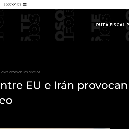
SECCIONES
RUTA FISCAL P
ves alzas en los precios...
tre EU e Irán provocan l
leo