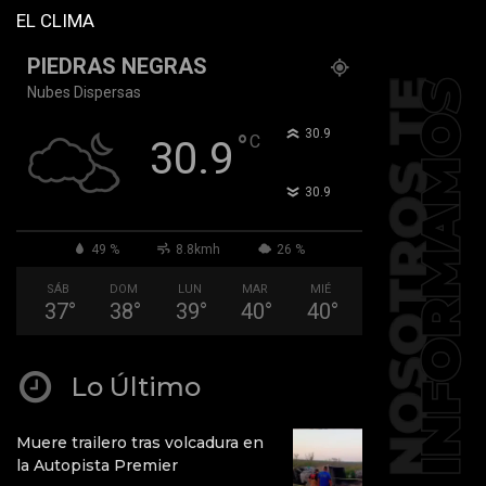
EL CLIMA
PIEDRAS NEGRAS
Nubes Dispersas
°
30.9
°
C
30.9
°
30.9
49 %
8.8kmh
26 %
SÁB
DOM
LUN
MAR
MIÉ
37
°
38
°
39
°
40
°
40
°
Lo Último
Muere trailero tras volcadura en
la Autopista Premier