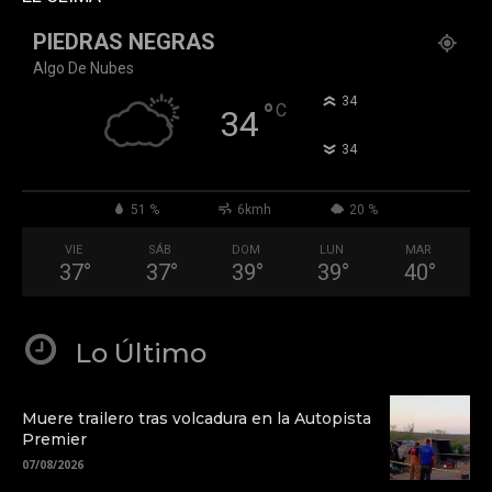
PIEDRAS NEGRAS
Algo De Nubes
°
34
°
C
34
°
34
51 %
6kmh
20 %
VIE
SÁB
DOM
LUN
MAR
37
°
37
°
39
°
39
°
40
°
Lo Último
Muere trailero tras volcadura en la Autopista
Premier
07/08/2026