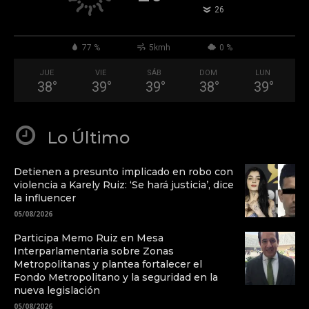
°
26
77 %
5kmh
0 %
JUE
VIE
SÁB
DOM
LUN
38
°
39
°
39
°
38
°
39
°
Lo Último
Detienen a presunto implicado en robo con
violencia a Karely Ruiz: ‘Se hará justicia’, dice
la influencer
05/08/2026
Participa Memo Ruiz en Mesa
Interparlamentaria sobre Zonas
Metropolitanas y plantea fortalecer el
Fondo Metropolitano y la seguridad en la
nueva legislación
05/08/2026