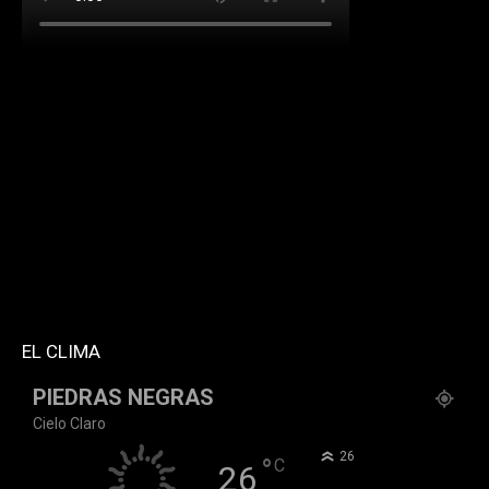
[td_block_social_counter facebook="k911noticias"
twitter="k911noticias" instagram="k911_noticias"
style="style5 td-social-boxed"
tdc_css="eyJhbGwiOnsibWFyZ2luLWJvdHRvbSI6IjMwIiwiZGlz
f_header_font_family="394" f_counters_font_family="394"
f_network_font_family="394" f_btn_font_family="394"
custom_title="PERMANECE INFORMADO"
block_template_id="td_block_template_2"
header_text_color="#ffffff" accent_text_color="#ffffff"
tiktok="@k911noticias" youtube="channel/UCZ12WK7_ZD-
QGd6OthAPD9Q"]
EL CLIMA
PIEDRAS NEGRAS
Cielo Claro
°
26
°
C
26