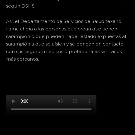
según DSHS.
Así, el Departamento de Servicios de Salud texano
llama ahora a las personas que crean que tienen
sarampión o que pueden haber estado expuestas al
sarampión a que se aíslen y se pongan en contacto
con sus seguros médicos o profesionales sanitarios
más cercanos.
[td_block_social_counter facebook="k911noticias"
twitter="k911noticias" instagram="k911_noticias"