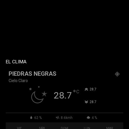
style="style5 td-social-boxed"
tdc_css="eyJhbGwiOnsibWFyZ2luLWJvdHRvbSI6IjMwIiwiZGlz
f_header_font_family="394" f_counters_font_family="394"
f_network_font_family="394" f_btn_font_family="394"
custom_title="PERMANECE INFORMADO"
block_template_id="td_block_template_2"
header_text_color="#ffffff" accent_text_color="#ffffff"
tiktok="@k911noticias" youtube="channel/UCZ12WK7_ZD-
QGd6OthAPD9Q"]
EL CLIMA
PIEDRAS NEGRAS
Cielo Claro
°
28.7
°
C
28.7
°
28.7
62 %
8.6kmh
4 %
VIE
SÁB
DOM
LUN
MAR