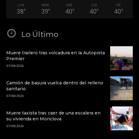
LUN
MAR
MIÉ
JUE
VIE
38
°
39
°
40
°
40
°
40
°
Lo Último
Muere trailero tras volcadura en la Autopista
Premier
07/08/2026
Camión de basura vuelca dentro del relleno
sanitario
07/08/2026
Muere taxista tras caer de una escalera en
su vivienda en Monclova
07/08/2026