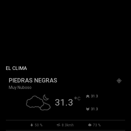
twitter="k911noticias" instagram="k911_noticias"
style="style5 td-social-boxed"
tdc_css="eyJhbGwiOnsibWFyZ2luLWJvdHRvbSI6IjMwIiwiZGlz
f_header_font_family="394" f_counters_font_family="394"
f_network_font_family="394" f_btn_font_family="394"
custom_title="PERMANECE INFORMADO"
block_template_id="td_block_template_2"
header_text_color="#ffffff" accent_text_color="#ffffff"
tiktok="@k911noticias" youtube="channel/UCZ12WK7_ZD-
QGd6OthAPD9Q"]
EL CLIMA
PIEDRAS NEGRAS
Muy Nuboso
°
31.3
°
C
31.3
°
31.3
50 %
8.3kmh
73 %