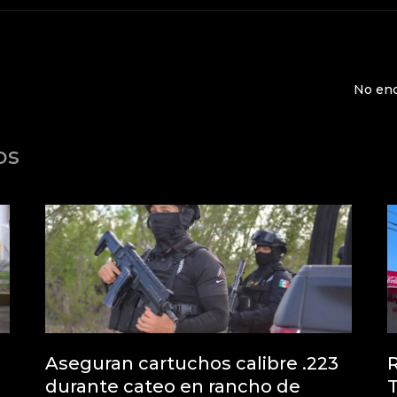
No enc
os
Aseguran cartuchos calibre .223
R
durante cateo en rancho de
T