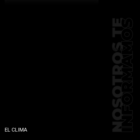
[td_block_social_counter
facebook="k911noticias" twitter="k911noticias"
instagram="k911_noticias" style="style5 td-
social-boxed"
tdc_css="eyJhbGwiOnsibWFyZ2luLWJvdHRvbSI6IjMwIiwiZGlz
f_header_font_family="394"
f_counters_font_family="394"
f_network_font_family="394"
f_btn_font_family="394"
custom_title="PERMANECE INFORMADO"
block_template_id="td_block_template_2"
header_text_color="#ffffff"
accent_text_color="#ffffff"
tiktok="@k911noticias"
youtube="channel/UCZ12WK7_ZD-
QGd6OthAPD9Q"]
EL CLIMA