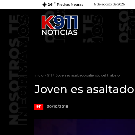
C
6 de agosto de 2026
26
Piedras Negras
Inicio
911
Joven es asaltado saliendo del trabajo
Joven es asaltado
30/10/2018
911