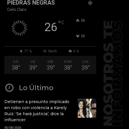
PIEDRAS NEGRAS
Cielo Claro
°
26
°
C
26
°
26
77 %
5kmh
0 %
JUE
VIE
SÁB
DOM
LUN
38
°
39
°
39
°
38
°
39
°
Lo Último
Detienen a presunto implicado
en robo con violencia a Karely
Ruiz: ‘Se hará justicia’, dice la
influencer
05/08/2026