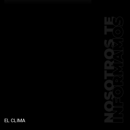
[td_block_social_counter
facebook="k911noticias" twitter="k911noticias"
instagram="k911_noticias" style="style5 td-
social-boxed"
tdc_css="eyJhbGwiOnsibWFyZ2luLWJvdHRvbSI6IjMwIiwiZGlz
f_header_font_family="394"
f_counters_font_family="394"
f_network_font_family="394"
f_btn_font_family="394"
custom_title="PERMANECE INFORMADO"
block_template_id="td_block_template_2"
header_text_color="#ffffff"
accent_text_color="#ffffff"
tiktok="@k911noticias"
youtube="channel/UCZ12WK7_ZD-
QGd6OthAPD9Q"]
EL CLIMA