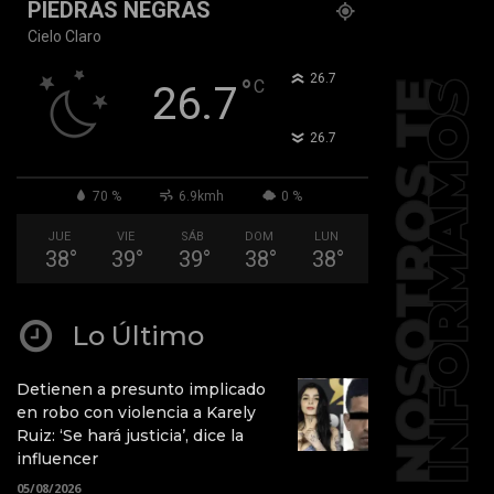
PIEDRAS NEGRAS
Cielo Claro
°
26.7
°
C
26.7
°
26.7
70 %
6.9kmh
0 %
JUE
VIE
SÁB
DOM
LUN
38
°
39
°
39
°
38
°
38
°
Lo Último
Detienen a presunto implicado
en robo con violencia a Karely
Ruiz: ‘Se hará justicia’, dice la
influencer
05/08/2026