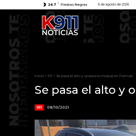
C
6 de agosto de 2026
26.7
Piedras Negras
Inicio
911
Se pasa el alto y ocasiona choque en Palmas
Se pasa el alto y
08/10/2021
911