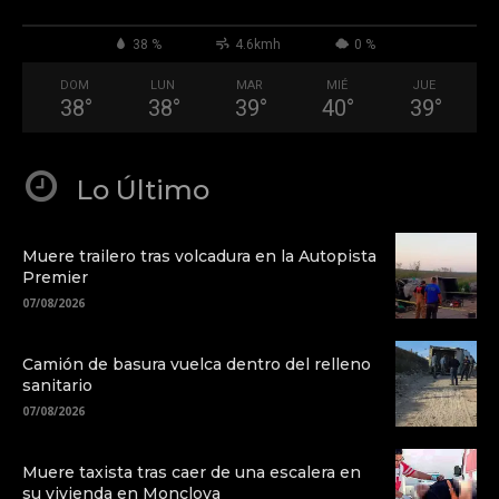
38 %
4.6kmh
0 %
DOM
LUN
MAR
MIÉ
JUE
38
°
38
°
39
°
40
°
39
°
Lo Último
Muere trailero tras volcadura en la Autopista
Premier
07/08/2026
Camión de basura vuelca dentro del relleno
sanitario
07/08/2026
Muere taxista tras caer de una escalera en
su vivienda en Monclova