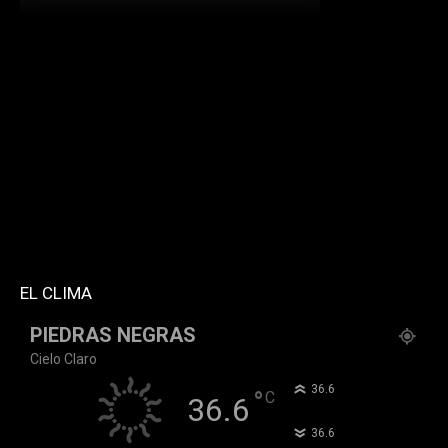
[td_block_social_counter facebook="k911noticias"
twitter="k911noticias" instagram="k911_noticias"
style="style5 td-social-boxed"
tdc_css="eyJhbGwiOnsibWFyZ2luLWJvdHRvbSI6IjMwIiwiZGlz
f_header_font_family="394" f_counters_font_family="394"
f_network_font_family="394" f_btn_font_family="394"
custom_title="PERMANECE INFORMADO"
block_template_id="td_block_template_2"
header_text_color="#ffffff" accent_text_color="#ffffff"
tiktok="@k911noticias" youtube="channel/UCZ12WK7_ZD-
QGd6OthAPD9Q"]
EL CLIMA
PIEDRAS NEGRAS
Cielo Claro
°
36.6
°
C
36.6
°
36.6