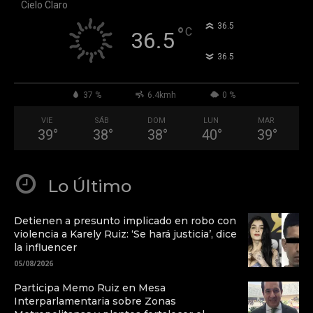
Cielo Claro
°
36.5
°
C
36.5
°
36.5
37 %
6.4kmh
0 %
VIE
SÁB
DOM
LUN
MAR
39
°
38
°
38
°
40
°
39
°
Lo Último
Detienen a presunto implicado en robo con
violencia a Karely Ruiz: ‘Se hará justicia’, dice
la influencer
05/08/2026
Participa Memo Ruiz en Mesa
Interparlamentaria sobre Zonas