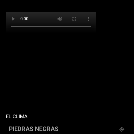
[td_block_social_counter facebook="k911noticias"
twitter="k911noticias" instagram="k911_noticias"
style="style5 td-social-boxed"
tdc_css="eyJhbGwiOnsibWFyZ2luLWJvdHRvbSI6IjMwIiwiZGlz
f_header_font_family="394" f_counters_font_family="394"
f_network_font_family="394" f_btn_font_family="394"
custom_title="PERMANECE INFORMADO"
block_template_id="td_block_template_2"
header_text_color="#ffffff" accent_text_color="#ffffff"
tiktok="@k911noticias" youtube="channel/UCZ12WK7_ZD-
QGd6OthAPD9Q"]
EL CLIMA
PIEDRAS NEGRAS