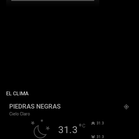
[td_block_social_counter facebook="k911noticias"
twitter="k911noticias" instagram="k911_noticias"
style="style5 td-social-boxed"
tdc_css="eyJhbGwiOnsibWFyZ2luLWJvdHRvbSI6IjMwIiwiZGlz
f_header_font_family="394" f_counters_font_family="394"
f_network_font_family="394" f_btn_font_family="394"
custom_title="PERMANECE INFORMADO"
block_template_id="td_block_template_2"
header_text_color="#ffffff" accent_text_color="#ffffff"
tiktok="@k911noticias" youtube="channel/UCZ12WK7_ZD-
QGd6OthAPD9Q"]
EL CLIMA
PIEDRAS NEGRAS
Cielo Claro
°
31.3
°
C
31.3
°
31.3