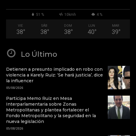
51 %
10kmh
4 %
VIE
SÁB
DOM
LUN
MAR
38
°
38
°
38
°
40
°
39
°
Lo Último
Detienen a presunto implicado en robo con
violencia a Karely Ruiz: ‘Se hará justicia’, dice
la influencer
05/08/2026
Participa Memo Ruiz en Mesa
Interparlamentaria sobre Zonas
Metropolitanas y plantea fortalecer el
Fondo Metropolitano y la seguridad en la
nueva legislación
05/08/2026