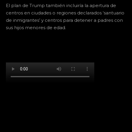
El plan de Trump también incluiría la apertura de
centros en ciudades o regiones declarados ‘santuario
de inmigrantes’ y centros para detener a padres con
sus hijos menores de edad.
[td_block_social_counter facebook="k911noticias"
twitter="k911noticias" instagram="k911_noticias"
style="style5 td-social-boxed"
tdc_css="eyJhbGwiOnsibWFyZ2luLWJvdHRvbSI6IjMwIiwiZGlz
f_header_font_family="394" f_counters_font_family="394"
f_network_font_family="394" f_btn_font_family="394"