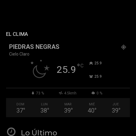
custom_title="PERMANECE INFORMADO"
block_template_id="td_block_template_2"
header_text_color="#ffffff" accent_text_color="#ffffff"
tiktok="@k911noticias" youtube="channel/UCZ12WK7_ZD-
QGd6OthAPD9Q"]
EL CLIMA
PIEDRAS NEGRAS
Cielo Claro
°
25.9
°
C
25.9
°
25.9
73 %
4.5kmh
0 %
DOM
LUN
MAR
MIÉ
JUE
37
°
38
°
39
°
40
°
39
°
Lo Último