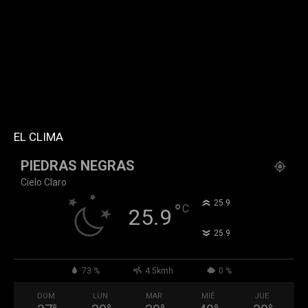
style="style5 td-social-boxed"
tdc_css="eyJhbGwiOnsibWFyZ2luLWJvdHRvbSI6IjMwIiwiZGlz
f_header_font_family="394" f_counters_font_family="394"
f_network_font_family="394" f_btn_font_family="394"
custom_title="PERMANECE INFORMADO"
block_template_id="td_block_template_2"
header_text_color="#ffffff" accent_text_color="#ffffff"
tiktok="@k911noticias" youtube="channel/UCZ12WK7_ZD-
QGd6OthAPD9Q"]
EL CLIMA
PIEDRAS NEGRAS
Cielo Claro
°
25.9
°
C
25.9
°
25.9
73 %
4.5kmh
0 %
DOM
LUN
MAR
MIÉ
JUE