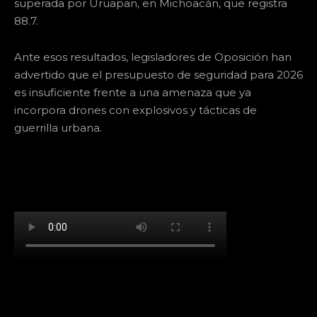
superada por Uruapan, en Michoacán, que registra
88.7.
Ante esos resultados, legisladores de Oposición han
advertido que el presupuesto de seguridad para 2026
es insuficiente frente a una amenaza que ya
incorpora drones con explosivos y tácticas de
guerrilla urbana.
[td_block_social_counter facebook="k911noticias"
twitter="k911noticias" instagram="k911_noticias"