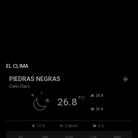
style="style5 td-social-boxed"
tdc_css="eyJhbGwiOnsibWFyZ2luLWJvdHRvbSI6IjMwIiwiZGlz
f_header_font_family="394" f_counters_font_family="394"
f_network_font_family="394" f_btn_font_family="394"
custom_title="PERMANECE INFORMADO"
block_template_id="td_block_template_2"
header_text_color="#ffffff" accent_text_color="#ffffff"
tiktok="@k911noticias" youtube="channel/UCZ12WK7_ZD-
QGd6OthAPD9Q"]
EL CLIMA
PIEDRAS NEGRAS
Cielo Claro
°
26.8
°
C
26.8
°
26.8
73 %
6.8kmh
0 %
VIE
SÁB
DOM
LUN
MAR