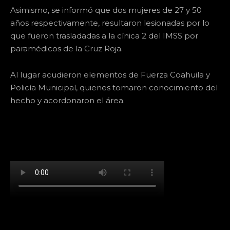
Asimismo, se informó que dos mujeres de 27 y 50
años respectivamente, resultaron lesionadas por lo
que fueron trasladadas a la cínica 2 del IMSS por
paramédicos de la Cruz Roja.
Al lugar acudieron elementos de Fuerza Coahuila y
Policía Municipal, quienes tomaron conocimiento del
hecho y acordonaron el área.
[td_block_social_counter facebook="k911noticias"
twitter="k911noticias" instagram="k911_noticias"