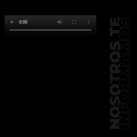
[td_block_social_counter
facebook="k911noticias" twitter="k911noticias"
instagram="k911_noticias" style="style5 td-
social-boxed"
tdc_css="eyJhbGwiOnsibWFyZ2luLWJvdHRvbSI6IjMwIiwiZGlz
f_header_font_family="394"
f_counters_font_family="394"
f_network_font_family="394"
f_btn_font_family="394"
custom_title="PERMANECE INFORMADO"
block_template_id="td_block_template_2"
header_text_color="#ffffff"
accent_text_color="#ffffff"