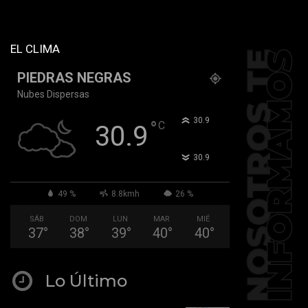
tiktok="@k911noticias"
youtube="channel/UCZ12WK7_ZD-
QGd6OthAPD9Q"]
EL CLIMA
PIEDRAS NEGRAS
Nubes Dispersas
°
30.9
°
C
30.9
°
30.9
49 %
8.8kmh
26 %
SÁB
DOM
LUN
MAR
MIÉ
37
°
38
°
39
°
40
°
40
°
Lo Último