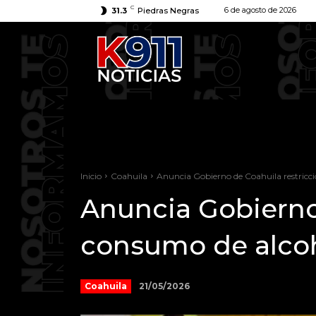
C
6 de agosto de 2026
31.3
Piedras Negras
Inicio
Coahuila
Anuncia Gobierno de Coahuila restricci
Anuncia Gobierno 
consumo de alcoh
21/05/2026
Coahuila