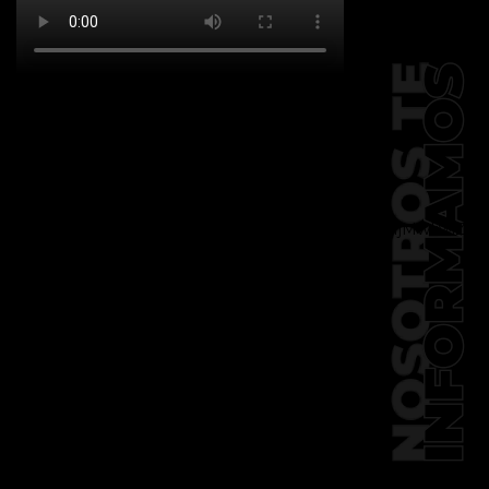
[td_block_social_counter
facebook="k911noticias" twitter="k911noticias"
instagram="k911_noticias" style="style5 td-
social-boxed"
tdc_css="eyJhbGwiOnsibWFyZ2luLWJvdHRvbSI6IjMwIiwiZGlz
f_header_font_family="394"
f_counters_font_family="394"
f_network_font_family="394"
f_btn_font_family="394"
custom_title="PERMANECE INFORMADO"
block_template_id="td_block_template_2"
header_text_color="#ffffff"
accent_text_color="#ffffff"
tiktok="@k911noticias"
youtube="channel/UCZ12WK7_ZD-
QGd6OthAPD9Q"]