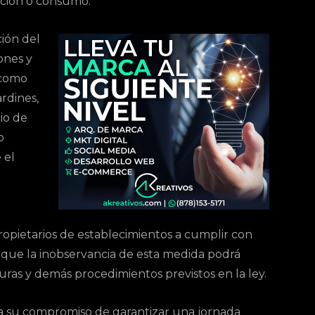
ación o consumo.
ión del
ones y
s como
ardines,
io de
o
 el
ropietarios de establecimientos a cumplir con
o que la inobservancia de esta medida podrá
suras y demás procedimientos previstos en la ley.
ra su compromiso de garantizar una jornada