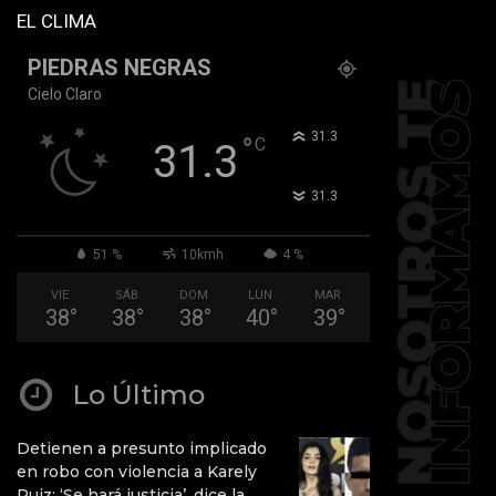
EL CLIMA
PIEDRAS NEGRAS
Cielo Claro
°
31.3
°
C
31.3
°
31.3
51 %
10kmh
4 %
VIE
SÁB
DOM
LUN
MAR
38
°
38
°
38
°
40
°
39
°
Lo Último
Detienen a presunto implicado
en robo con violencia a Karely
Ruiz: ‘Se hará justicia’, dice la