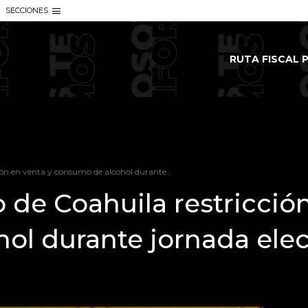
SECCIONES
RUTA FISCAL P
ón en venta y consumo de alcohol durante...
de Coahuila restricción
ol durante jornada elec