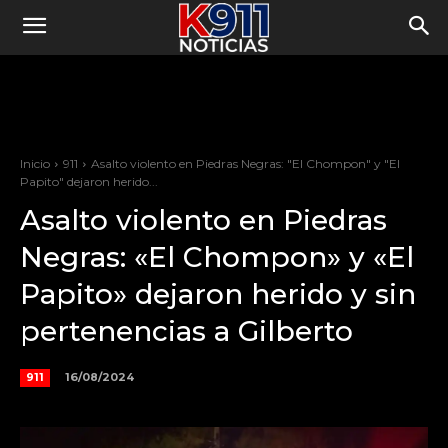
Inicio
911
Asalto violento en Piedras Negras: "El Chompon" y "El
Papito" dejaron herido...
Asalto violento en Piedras
Negras: «El Chompon» y «El
Papito» dejaron herido y sin
pertenencias a Gilberto
16/08/2024
911