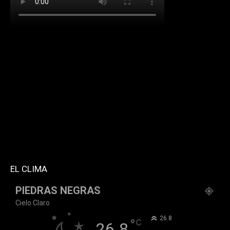
[td_block_social_counter facebook="k911noticias"
twitter="k911noticias" instagram="k911_noticias"
style="style5 td-social-boxed"
tdc_css="eyJhbGwiOnsibWFyZ2luLWJvdHRvbSI6IjMwIiwiZGlz
f_header_font_family="394" f_counters_font_family="394"
f_network_font_family="394" f_btn_font_family="394"
custom_title="PERMANECE INFORMADO"
block_template_id="td_block_template_2"
header_text_color="#ffffff" accent_text_color="#ffffff"
tiktok="@k911noticias" youtube="channel/UCZ12WK7_ZD-
QGd6OthAPD9Q"]
EL CLIMA
PIEDRAS NEGRAS
Cielo Claro
°
26.8
°
C
26.8