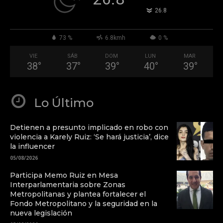
°
26.8
73 %
6.8kmh
0 %
VIE
SÁB
DOM
LUN
MAR
38
°
37
°
39
°
40
°
39
°
Lo Último
Detienen a presunto implicado en robo con
violencia a Karely Ruiz: ‘Se hará justicia’, dice
la influencer
05/08/2026
Participa Memo Ruiz en Mesa
Interparlamentaria sobre Zonas
Metropolitanas y plantea fortalecer el
Fondo Metropolitano y la seguridad en la
nueva legislación