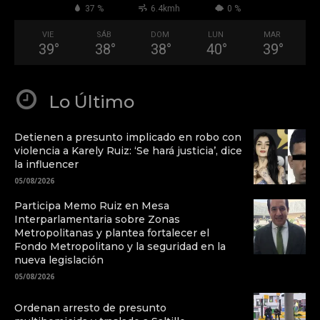
37 %
6.4kmh
0 %
VIE
SÁB
DOM
LUN
MAR
39
°
38
°
38
°
40
°
39
°
Lo Último
Detienen a presunto implicado en robo con
violencia a Karely Ruiz: ‘Se hará justicia’, dice
la influencer
05/08/2026
Participa Memo Ruiz en Mesa
Interparlamentaria sobre Zonas
Metropolitanas y plantea fortalecer el
Fondo Metropolitano y la seguridad en la
nueva legislación
05/08/2026
Ordenan arresto de presunto