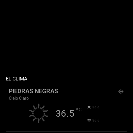
[td_block_social_counter facebook="k911noticias"
twitter="k911noticias" instagram="k911_noticias"
style="style5 td-social-boxed"
tdc_css="eyJhbGwiOnsibWFyZ2luLWJvdHRvbSI6IjMwIiwiZGlz
f_header_font_family="394" f_counters_font_family="394"
f_network_font_family="394" f_btn_font_family="394"
custom_title="PERMANECE INFORMADO"
block_template_id="td_block_template_2"
header_text_color="#ffffff" accent_text_color="#ffffff"
tiktok="@k911noticias" youtube="channel/UCZ12WK7_ZD-
QGd6OthAPD9Q"]
EL CLIMA
PIEDRAS NEGRAS
Cielo Claro
°
36.5
°
C
36.5
°
36.5