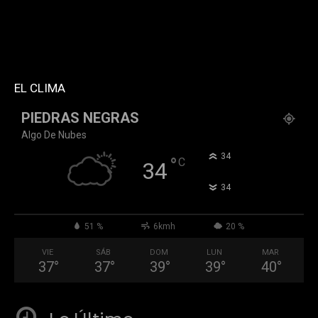
custom_title="PERMANECE INFORMADO"
block_template_id="td_block_template_2"
header_text_color="#ffffff" accent_text_color="#ffffff"
tiktok="@k911noticias" youtube="channel/UCZ12WK7_ZD-
QGd6OthAPD9Q"]
EL CLIMA
PIEDRAS NEGRAS
Algo De Nubes
°
34
°
C
34
°
34
51 %
6kmh
20 %
VIE
SÁB
DOM
LUN
MAR
37
°
37
°
39
°
39
°
40
°