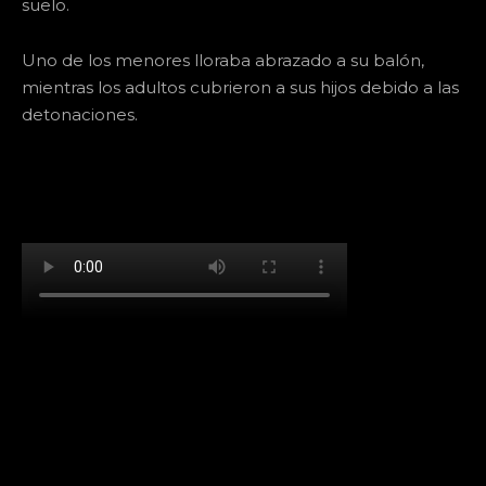
suelo.
Uno de los menores lloraba abrazado a su balón,
mientras los adultos cubrieron a sus hijos debido a las
detonaciones.
[td_block_social_counter facebook="k911noticias"
twitter="k911noticias" instagram="k911_noticias"
style="style5 td-social-boxed"
tdc_css="eyJhbGwiOnsibWFyZ2luLWJvdHRvbSI6IjMwIiwiZGlz
f_header_font_family="394" f_counters_font_family="394"
f_network_font_family="394" f_btn_font_family="394"