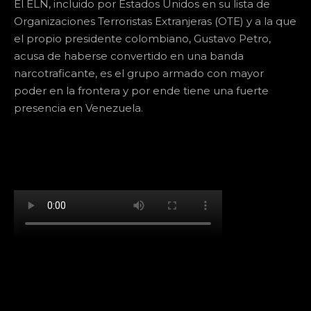
El ELN, incluido por Estados Unidos en su lista de
Organizaciones Terroristas Extranjeras (OTE) y a la que
el propio presidente colombiano, Gustavo Petro,
acusa de haberse convertido en una banda
narcotraficante, es el grupo armado con mayor
poder en la frontera y por ende tiene una fuerte
presencia en Venezuela.
[td_block_social_counter facebook="k911noticias"
twitter="k911noticias" instagram="k911_noticias"
style="style5 td-social-boxed"