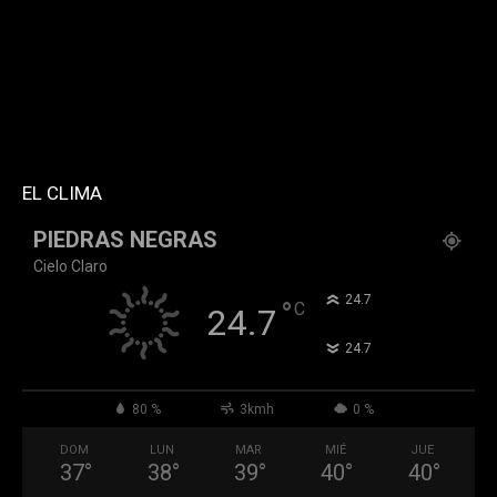
tdc_css="eyJhbGwiOnsibWFyZ2luLWJvdHRvbSI6IjMwIiwiZGlz
f_header_font_family="394" f_counters_font_family="394"
f_network_font_family="394" f_btn_font_family="394"
custom_title="PERMANECE INFORMADO"
block_template_id="td_block_template_2"
header_text_color="#ffffff" accent_text_color="#ffffff"
tiktok="@k911noticias" youtube="channel/UCZ12WK7_ZD-
QGd6OthAPD9Q"]
EL CLIMA
PIEDRAS NEGRAS
Cielo Claro
°
24.7
°
C
24.7
°
24.7
80 %
3kmh
0 %
DOM
LUN
MAR
MIÉ
JUE
37
°
38
°
39
°
40
°
40
°