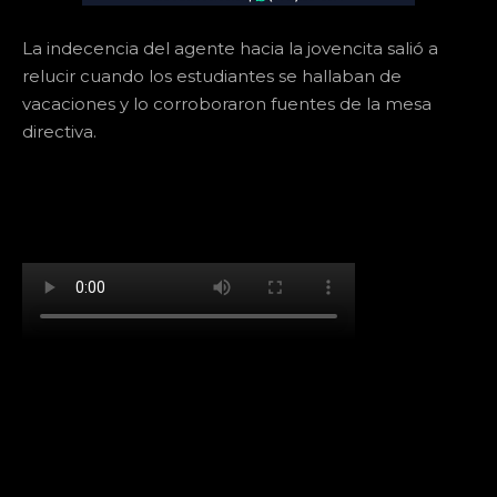
La indecencia del agente hacia la jovencita salió a
relucir cuando los estudiantes se hallaban de
vacaciones y lo corroboraron fuentes de la mesa
directiva.
[td_block_social_counter facebook="k911noticias"
twitter="k911noticias" instagram="k911_noticias"
style="style5 td-social-boxed"
tdc_css="eyJhbGwiOnsibWFyZ2luLWJvdHRvbSI6IjMwIiwiZGlz
f_header_font_family="394" f_counters_font_family="394"