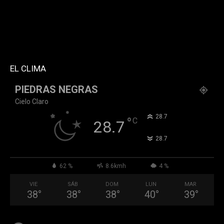
f_network_font_family="394" f_btn_font_family="394"
custom_title="PERMANECE INFORMADO"
block_template_id="td_block_template_2"
header_text_color="#ffffff" accent_text_color="#ffffff"
tiktok="@k911noticias" youtube="channel/UCZ12WK7_ZD-
QGd6OthAPD9Q"]
EL CLIMA
PIEDRAS NEGRAS
Cielo Claro
°
28.7
°
C
28.7
°
28.7
62 %
8.6kmh
4 %
VIE
SÁB
DOM
LUN
MAR
38
°
38
°
38
°
40
°
39
°