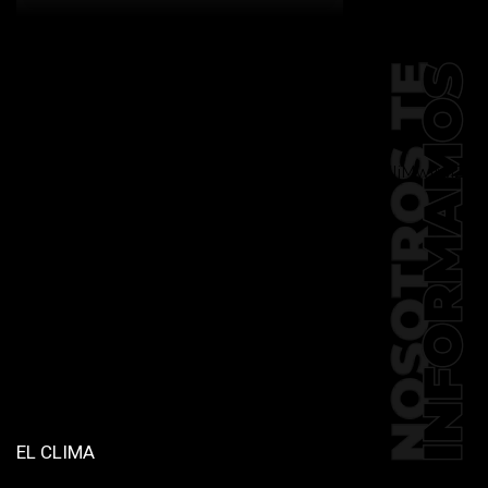
[td_block_social_counter
facebook="k911noticias" twitter="k911noticias"
instagram="k911_noticias" style="style5 td-
social-boxed"
tdc_css="eyJhbGwiOnsibWFyZ2luLWJvdHRvbSI6IjMwIiwiZGlz
f_header_font_family="394"
f_counters_font_family="394"
f_network_font_family="394"
f_btn_font_family="394"
custom_title="PERMANECE INFORMADO"
block_template_id="td_block_template_2"
header_text_color="#ffffff"
accent_text_color="#ffffff"
tiktok="@k911noticias"
youtube="channel/UCZ12WK7_ZD-
QGd6OthAPD9Q"]
EL CLIMA