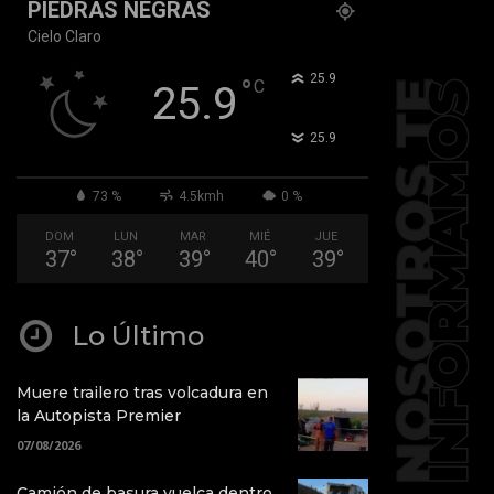
PIEDRAS NEGRAS
Cielo Claro
°
25.9
°
C
25.9
°
25.9
73 %
4.5kmh
0 %
DOM
LUN
MAR
MIÉ
JUE
37
°
38
°
39
°
40
°
39
°
Lo Último
Muere trailero tras volcadura en
la Autopista Premier
07/08/2026
Camión de basura vuelca dentro