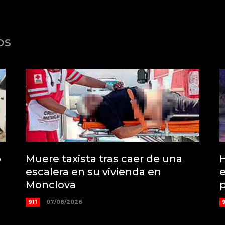
os
o
Muere taxista tras caer de una
H
escalera en su vivienda en
e
Monclova
911
07/08/2026
9