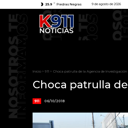
C
9 de agosto de 2026
25.9
Piedras Negras
Inicio
911
Choca patrulla de la Agencia de Investigación
Choca patrulla de
06/10/2018
911