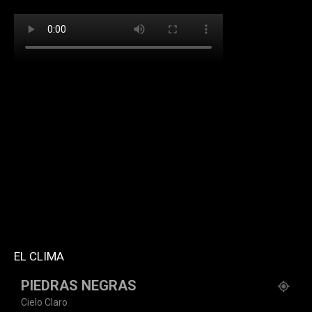
[td_block_social_counter facebook="k911noticias"
twitter="k911noticias" instagram="k911_noticias"
style="style5 td-social-boxed"
tdc_css="eyJhbGwiOnsibWFyZ2luLWJvdHRvbSI6IjMwIiwiZGlz
f_header_font_family="394" f_counters_font_family="394"
f_network_font_family="394" f_btn_font_family="394"
custom_title="PERMANECE INFORMADO"
block_template_id="td_block_template_2"
header_text_color="#ffffff" accent_text_color="#ffffff"
tiktok="@k911noticias" youtube="channel/UCZ12WK7_ZD-
QGd6OthAPD9Q"]
EL CLIMA
PIEDRAS NEGRAS
Cielo Claro