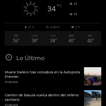
°
34
°
C
34
°
34
51 %
4.2kmh
0 %
SÁB
DOM
LUN
MAR
MIÉ
36
°
38
°
38
°
40
°
40
°
Lo Último
Muere trailero tras volcadura en la Autopista
Premier
07/08/2026
Camión de basura vuelca dentro del relleno
sanitario
07/08/2026