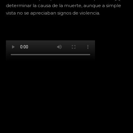
determinar la causa de la muerte, aunque a simple
vista no se apreciaban signos de violencia.
[td_block_social_counter facebook="k911noticias"
twitter="k911noticias" instagram="k911_noticias"
style="style5 td-social-boxed"
tdc_css="eyJhbGwiOnsibWFyZ2luLWJvdHRvbSI6IjMwIiwiZGlz
f_header_font_family="394" f_counters_font_family="394"
f_network_font_family="394" f_btn_font_family="394"
custom_title="PERMANECE INFORMADO"
block_template_id="td_block_template_2"
header_text_color="#ffffff" accent_text_color="#ffffff"
tiktok="@k911noticias" youtube="channel/UCZ12WK7_ZD-