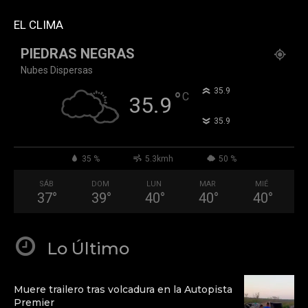
QGd6OthAPD9Q"]
EL CLIMA
PIEDRAS NEGRAS
Nubes Dispersas
°
35.9
°
C
35.9
°
35.9
35 %
5.3kmh
50 %
SÁB
DOM
LUN
MAR
MIÉ
37
°
39
°
40
°
40
°
40
°
Lo Último
Muere trailero tras volcadura en la Autopista
Premier