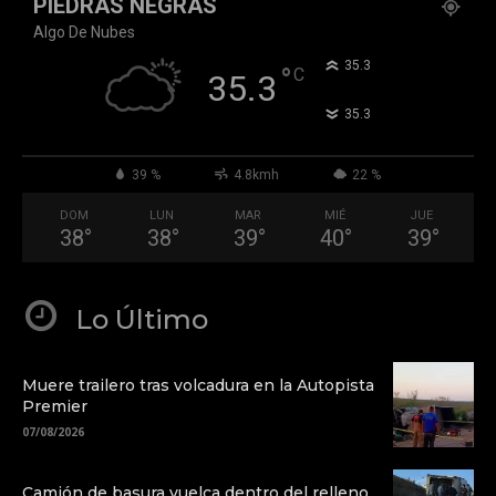
PIEDRAS NEGRAS
Algo De Nubes
°
35.3
°
C
35.3
°
35.3
39 %
4.8kmh
22 %
DOM
LUN
MAR
MIÉ
JUE
38
°
38
°
39
°
40
°
39
°
Lo Último
Muere trailero tras volcadura en la Autopista
Premier
07/08/2026
Camión de basura vuelca dentro del relleno