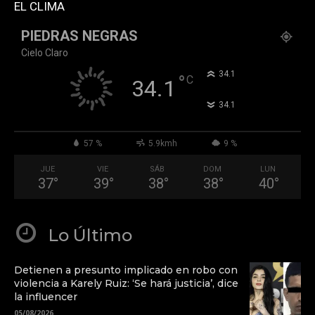
EL CLIMA
PIEDRAS NEGRAS
Cielo Claro
°
34.1
°
C
34.1
°
34.1
57 %
5.9kmh
9 %
JUE
VIE
SÁB
DOM
LUN
37
°
39
°
38
°
38
°
40
°
Lo Último
Detienen a presunto implicado en robo con
violencia a Karely Ruiz: ‘Se hará justicia’, dice
la influencer
05/08/2026