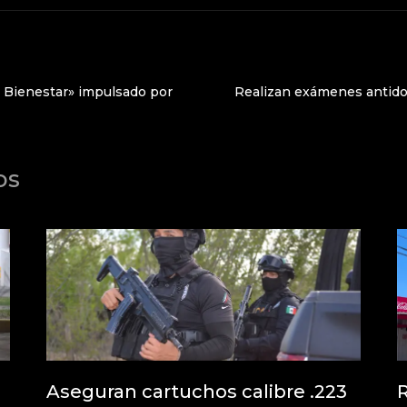
l Bienestar» impulsado por
Realizan exámenes antidop
os
Aseguran cartuchos calibre .223
R