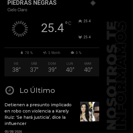
PIEDRAS NEGRAS
Cielo Claro
°
25.4
°
C
25.4
°
25.4
78 %
3.9kmh
0 %
VIE
SÁB
DOM
LUN
MAR
38
°
37
°
39
°
40
°
40
°
Lo Último
Detienen a presunto implicado
en robo con violencia a Karely
Ruiz: ‘Se hará justicia’, dice la
influencer
05/08/2026