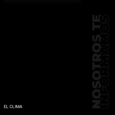
[td_block_social_counter
facebook="k911noticias" twitter="k911noticias"
instagram="k911_noticias" style="style5 td-
social-boxed"
tdc_css="eyJhbGwiOnsibWFyZ2luLWJvdHRvbSI6IjMwIiwiZGlz
f_header_font_family="394"
f_counters_font_family="394"
f_network_font_family="394"
f_btn_font_family="394"
custom_title="PERMANECE INFORMADO"
block_template_id="td_block_template_2"
header_text_color="#ffffff"
accent_text_color="#ffffff"
tiktok="@k911noticias"
youtube="channel/UCZ12WK7_ZD-
QGd6OthAPD9Q"]
EL CLIMA