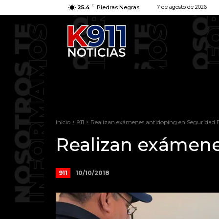
C
7 de agosto de 2026
25.4
Piedras Negras
Inicio
911
Realizan exámenes antidoping en Seguridad 
Realizan exámene
10/10/2018
911