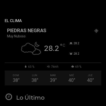
header_text_color="#ffffff" accent_text_color="#ffffff"
tiktok="@k911noticias" youtube="channel/UCZ12WK7_ZD-
QGd6OthAPD9Q"]
EL CLIMA
PIEDRAS NEGRAS
Muy Nuboso
°
28.2
°
C
28.2
°
28.2
63 %
7kmh
69 %
DOM
LUN
MAR
MIÉ
JUE
38
°
38
°
39
°
40
°
40
°
Lo Último