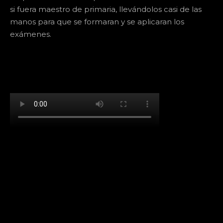
si fuera maestro de primaria, llevándolos casi de las
manos para que se formaran y se aplicaran los
exámenes.
[td_block_social_counter facebook="k911noticias"
twitter="k911noticias" instagram="k911_noticias"
style="style5 td-social-boxed"
tdc_css="eyJhbGwiOnsibWFyZ2luLWJvdHRvbSI6IjMwIiwiZGlz
f_header_font_family="394" f_counters_font_family="394"
f_network_font_family="394" f_btn_font_family="394"
custom_title="PERMANECE INFORMADO"
block_template_id="td_block_template_2"