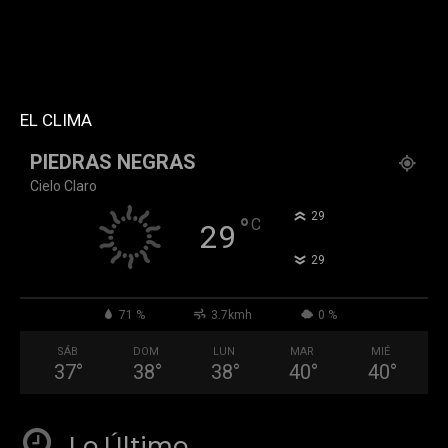
custom_title="PERMANECE INFORMADO"
block_template_id="td_block_template_2"
header_text_color="#ffffff" accent_text_color="#ffffff"
tiktok="@k911noticias" youtube="channel/UCZ12WK7_ZD-
QGd6OthAPD9Q"]
EL CLIMA
PIEDRAS NEGRAS
Cielo Claro
°
29
°
C
29
°
29
71 %
3.7kmh
0 %
SÁB
DOM
LUN
MAR
MIÉ
37
°
38
°
38
°
40
°
40
°
Lo Último