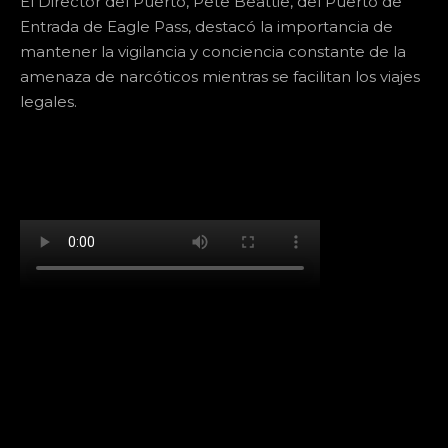
El Director del Puerto, Pete Beattie, del Puerto de
Entrada de Eagle Pass, destacó la importancia de
mantener la vigilancia y conciencia constante de la
amenaza de narcóticos mientras se facilitan los viajes
legales.
[td_block_social_counter facebook="k911noticias"
twitter="k911noticias" instagram="k911_noticias"
style="style5 td-social-boxed"
tdc_css="eyJhbGwiOnsibWFyZ2luLWJvdHRvbSI6IjMwIiwiZGlz
f_header_font_family="394" f_counters_font_family="394"
f_network_font_family="394" f_btn_font_family="394"