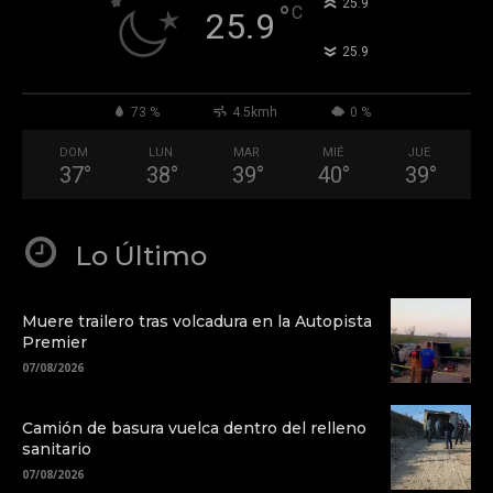
°
25.9
°
C
25.9
°
25.9
73 %
4.5kmh
0 %
DOM
LUN
MAR
MIÉ
JUE
37
°
38
°
39
°
40
°
39
°
Lo Último
Muere trailero tras volcadura en la Autopista
Premier
07/08/2026
Camión de basura vuelca dentro del relleno
sanitario
07/08/2026