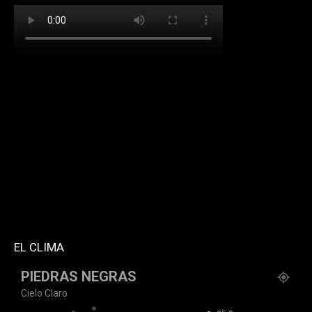
[td_block_social_counter facebook="k911noticias"
twitter="k911noticias" instagram="k911_noticias"
style="style5 td-social-boxed"
tdc_css="eyJhbGwiOnsibWFyZ2luLWJvdHRvbSI6IjMwIiwiZGlz
f_header_font_family="394" f_counters_font_family="394"
f_network_font_family="394" f_btn_font_family="394"
custom_title="PERMANECE INFORMADO"
block_template_id="td_block_template_2"
header_text_color="#ffffff" accent_text_color="#ffffff"
tiktok="@k911noticias" youtube="channel/UCZ12WK7_ZD-
QGd6OthAPD9Q"]
EL CLIMA
PIEDRAS NEGRAS
Cielo Claro