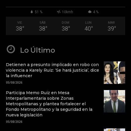
51 %
10kmh
4 %
VIE
SÁB
DOM
LUN
MAR
38
°
38
°
38
°
40
°
39
°
Lo Último
Detienen a presunto implicado en robo con
violencia a Karely Ruiz: ‘Se hará justicia’, dice
la influencer
05/08/2026
Participa Memo Ruiz en Mesa
Interparlamentaria sobre Zonas
Metropolitanas y plantea fortalecer el
Fondo Metropolitano y la seguridad en la
nueva legislación
05/08/2026