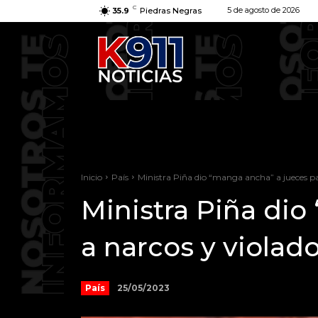
C
5 de agosto de 2026
35.9
Piedras Negras
Inicio
País
Ministra Piña dio “manga ancha” a jueces par
Ministra Piña dio
a narcos y viola
25/05/2023
País