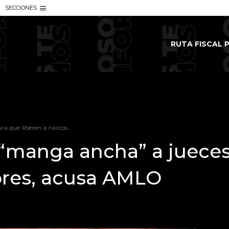
SECCIONES
RUTA FISCAL P
a que liberen a narcos...
 “manga ancha” a jueces
dores, acusa AMLO