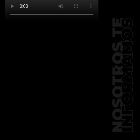
[td_block_social_counter
facebook="k911noticias" twitter="k911noticias"
instagram="k911_noticias" style="style5 td-
social-boxed"
tdc_css="eyJhbGwiOnsibWFyZ2luLWJvdHRvbSI6IjMwIiwiZGlz
f_header_font_family="394"
f_counters_font_family="394"
f_network_font_family="394"
f_btn_font_family="394"
custom_title="PERMANECE INFORMADO"
block_template_id="td_block_template_2"
header_text_color="#ffffff"
accent_text_color="#ffffff"
tiktok="@k911noticias"
youtube="channel/UCZ12WK7_ZD-
QGd6OthAPD9Q"]