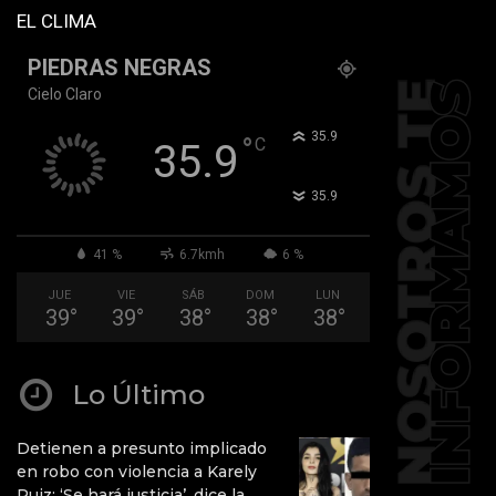
EL CLIMA
PIEDRAS NEGRAS
Cielo Claro
°
35.9
°
C
35.9
°
35.9
41 %
6.7kmh
6 %
JUE
VIE
SÁB
DOM
LUN
39
°
39
°
38
°
38
°
38
°
Lo Último
Detienen a presunto implicado
en robo con violencia a Karely
Ruiz: ‘Se hará justicia’, dice la