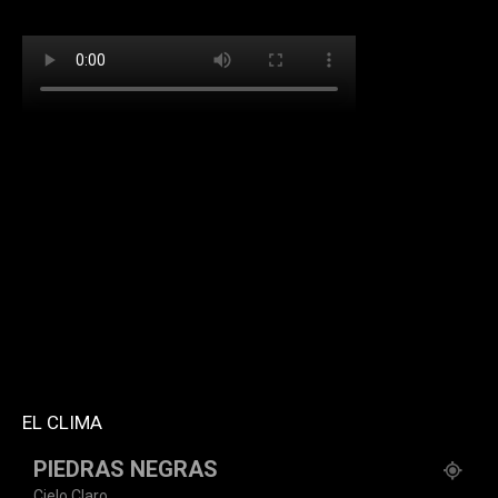
[td_block_social_counter facebook="k911noticias"
twitter="k911noticias" instagram="k911_noticias"
style="style5 td-social-boxed"
tdc_css="eyJhbGwiOnsibWFyZ2luLWJvdHRvbSI6IjMwIiwiZGlz
f_header_font_family="394" f_counters_font_family="394"
f_network_font_family="394" f_btn_font_family="394"
custom_title="PERMANECE INFORMADO"
block_template_id="td_block_template_2"
header_text_color="#ffffff" accent_text_color="#ffffff"
tiktok="@k911noticias" youtube="channel/UCZ12WK7_ZD-
QGd6OthAPD9Q"]
EL CLIMA
PIEDRAS NEGRAS
Cielo Claro