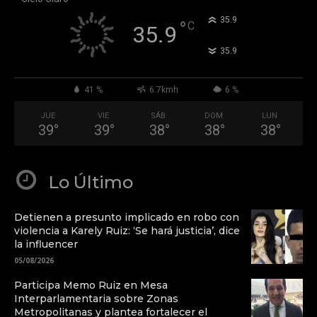
°
35.9
°
C
35.9
°
35.9
41 %
6.7kmh
6 %
JUE
VIE
SÁB
DOM
LUN
39
°
39
°
38
°
38
°
38
°
Lo Último
Detienen a presunto implicado en robo con
violencia a Karely Ruiz: ‘Se hará justicia’, dice
la influencer
05/08/2026
Participa Memo Ruiz en Mesa
Interparlamentaria sobre Zonas
Metropolitanas y plantea fortalecer el