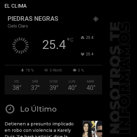
EL CLIMA
PIEDRAS NEGRAS
Cielo Claro
°
25.4
°
C
25.4
°
25.4
78 %
3.9kmh
0 %
VIE
SÁB
DOM
LUN
MAR
38
°
37
°
39
°
40
°
40
°
Lo Último
Detienen a presunto implicado
en robo con violencia a Karely
Ruiz: ‘Se hará justicia’, dice la