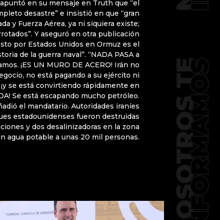
 apuntó en su mensaje en Truth que “el
ompleto desastre” e insistió en que “gran
da y Fuerza Aérea, ya ni siquiera existe;
rotados”. Y aseguró en otra publicación
esto por Estados Unidos en Ormuz es el
storia de la guerra naval”. “NADA PASA a
amos. ¡ES UN MURO DE ACERO! Irán no
ocio, no está pagando a su ejército ni
 ¡y se está convirtiendo rápidamente en
A! Se está escapando mucho petróleo.
añadió el mandatario. Autoridades iraníes
ques estadounidenses fueron destruidas
ciones y dos desalinizadoras en la zona
sin agua potable a unas 20 mil personas.