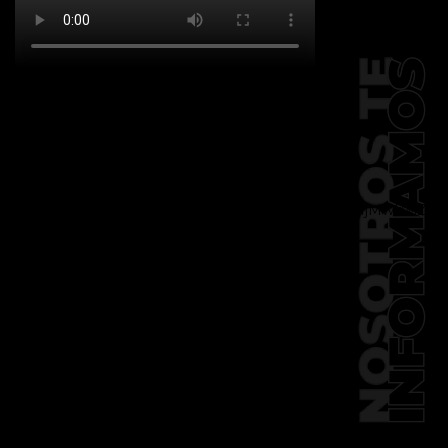
[td_block_social_counter
facebook="k911noticias" twitter="k911noticias"
instagram="k911_noticias" style="style5 td-
social-boxed"
tdc_css="eyJhbGwiOnsibWFyZ2luLWJvdHRvbSI6IjMwIiwiZGlz
f_header_font_family="394"
f_counters_font_family="394"
f_network_font_family="394"
f_btn_font_family="394"
custom_title="PERMANECE INFORMADO"
block_template_id="td_block_template_2"
header_text_color="#ffffff"
accent_text_color="#ffffff"
tiktok="@k911noticias"
youtube="channel/UCZ12WK7_ZD-
QGd6OthAPD9Q"]