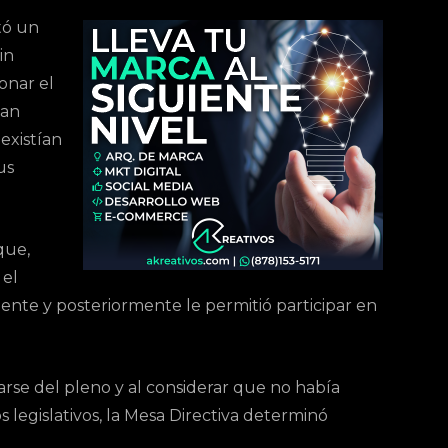
tó un
in
onar el
ban
existían
us
que,
 el
ente y posteriormente le permitió participar en
arse del pleno y al considerar que no había
s legislativos, la Mesa Directiva determinó