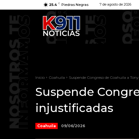
C
7 de agosto de 2026
25.4
Piedras Negras
Inicio
Coahuila
Suspende Congreso de Coahuila a Tony Fl
Suspende Congreso
injustificadas
09/06/2026
Coahuila