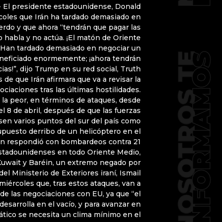
.- El presidente estadounidense, Donald
coles que Irán ha tardado demasiado en
erdo y que ahora “tendrán que pagar las
o habla y no actúa. ¡El matón de Oriente
Han tardado demasiado en negociar un
eneficiado enormemente; ¡ahora tendrán
as!”, dijo Trump en su red social, Truth
 de que Irán afirmara que va a revisar la
ciaciones tras las últimas hostilidades.
 la peor, en términos de ataques, desde
el 8 de abril, después de que las fuerzas
en varios puntos del sur del país como
supuesto derribo de un helicóptero en el
án respondió con bombardeos contra 21
estadounidenses en todo Oriente Medio,
 Kuwait y Baréin, un extremo negado por
el Ministerio de Exteriores iraní, Ismail
miércoles que, tras estos ataques, van a
” de las negociaciones con EU, ya que “el
esarrolla en el vacío, y para avanzar en
ático se necesita un clima mínimo en el