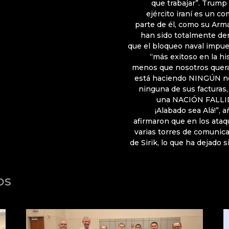
que trabajar”. Trump
ejército iraní es un c
parte de él, como su Arma
han sido totalmente der
que el bloqueo naval impu
“más exitoso en la hi
menos que nosotros quer
está haciendo NINGÚN neg
ninguna de sus facturas,
una NACIÓN FALLID
¡Alabado sea Alá!”, 
afirmaron que en los ata
varias torres de comunica
de Sirik, lo que ha dejado 
os