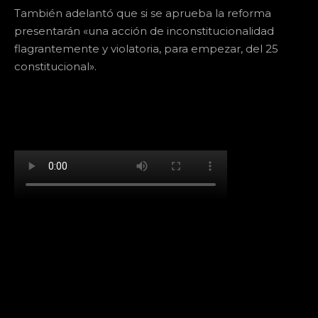
También adelantó que si se aprueba la reforma
presentarán «una acción de inconstitucionalidad
flagrantemente y violatoria, para empezar, del 25
constitucional».
[td_block_social_counter facebook="k911noticias"
twitter="k911noticias" instagram="k911_noticias"
style="style5 td-social-boxed"
tdc_css="eyJhbGwiOnsibWFyZ2luLWJvdHRvbSI6IjMwIiwiZGlz
f_header_font_family="394" f_counters_font_family="394"
f_network_font_family="394" f_btn_font_family="394"