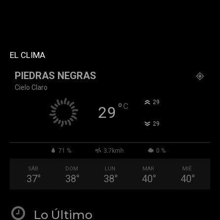
custom_title="PERMANECE INFORMADO"
block_template_id="td_block_template_2"
header_text_color="#ffffff" accent_text_color="#ffffff"
tiktok="@k911noticias" youtube="channel/UCZ12WK7_ZD-
QGd6OthAPD9Q"]
EL CLIMA
PIEDRAS NEGRAS
Cielo Claro
°
29
°
C
29
°
29
71 %
3.7kmh
0 %
SÁB
DOM
LUN
MAR
MIÉ
37
°
38
°
38
°
40
°
40
°
Lo Último