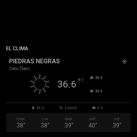
f_header_font_family="394" f_counters_font_family="394"
f_network_font_family="394" f_btn_font_family="394"
custom_title="PERMANECE INFORMADO"
block_template_id="td_block_template_2"
header_text_color="#ffffff" accent_text_color="#ffffff"
tiktok="@k911noticias" youtube="channel/UCZ12WK7_ZD-
QGd6OthAPD9Q"]
EL CLIMA
PIEDRAS NEGRAS
Cielo Claro
°
36.6
°
C
36.6
°
36.6
38 %
4.6kmh
0 %
DOM
LUN
MAR
MIÉ
JUE
38
°
38
°
39
°
40
°
39
°