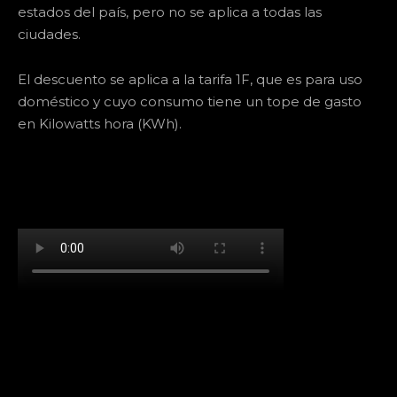
estados del país, pero no se aplica a todas las
ciudades.
El descuento se aplica a la tarifa 1F, que es para uso
doméstico y cuyo consumo tiene un tope de gasto
en Kilowatts hora (KWh).
[td_block_social_counter facebook="k911noticias"
twitter="k911noticias" instagram="k911_noticias"
style="style5 td-social-boxed"
tdc_css="eyJhbGwiOnsibWFyZ2luLWJvdHRvbSI6IjMwIiwiZGlz