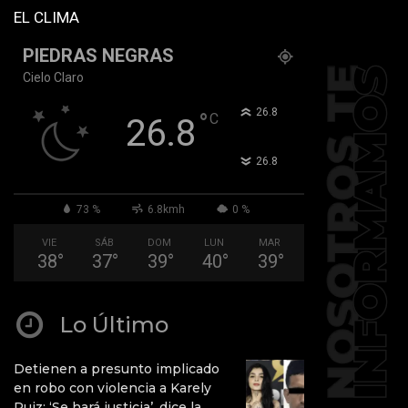
EL CLIMA
PIEDRAS NEGRAS
Cielo Claro
°
26.8
°
C
26.8
°
26.8
73 %
6.8kmh
0 %
VIE
SÁB
DOM
LUN
MAR
38
°
37
°
39
°
40
°
39
°
Lo Último
Detienen a presunto implicado
en robo con violencia a Karely
Ruiz: ‘Se hará justicia’, dice la