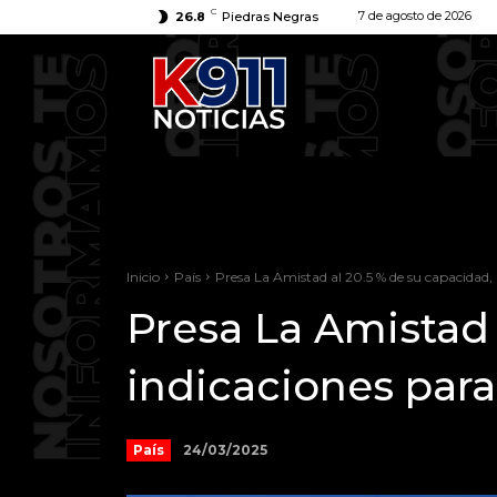
C
7 de agosto de 2026
26.8
Piedras Negras
Inicio
País
Presa La Amistad al 20.5 % de su capacidad, 
Presa La Amistad 
indicaciones para 
24/03/2025
País