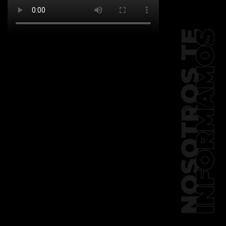
[td_block_social_counter
facebook="k911noticias" twitter="k911noticias"
instagram="k911_noticias" style="style5 td-
social-boxed"
tdc_css="eyJhbGwiOnsibWFyZ2luLWJvdHRvbSI6IjMwIiwiZGlz
f_header_font_family="394"
f_counters_font_family="394"
f_network_font_family="394"
f_btn_font_family="394"
custom_title="PERMANECE INFORMADO"
block_template_id="td_block_template_2"
header_text_color="#ffffff"
accent_text_color="#ffffff"
tiktok="@k911noticias"
youtube="channel/UCZ12WK7_ZD-
QGd6OthAPD9Q"]