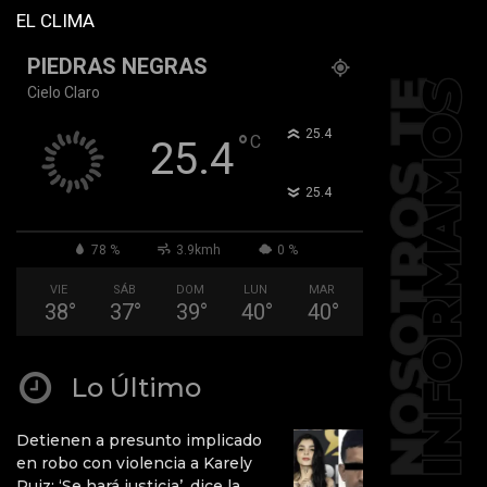
EL CLIMA
PIEDRAS NEGRAS
Cielo Claro
°
25.4
°
C
25.4
°
25.4
78 %
3.9kmh
0 %
VIE
SÁB
DOM
LUN
MAR
38
°
37
°
39
°
40
°
40
°
Lo Último
Detienen a presunto implicado
en robo con violencia a Karely
Ruiz: ‘Se hará justicia’, dice la