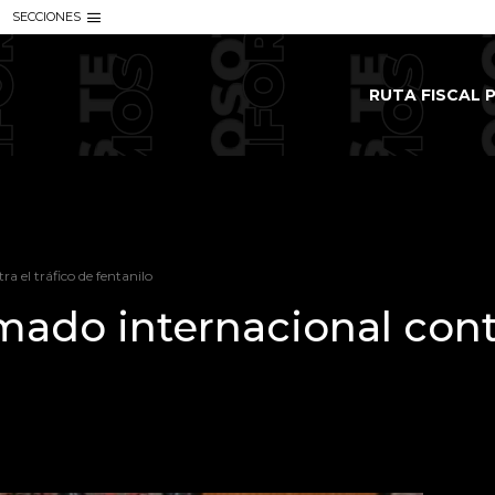
SECCIONES
RUTA FISCAL P
a el tráfico de fentanilo
mado internacional contr