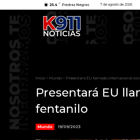
C
7 de agosto de 2026
25.4
Piedras Negras
Inicio
Mundo
Presentará EU llamado internacional contr
Presentará EU lla
fentanilo
19/09/2023
Mundo