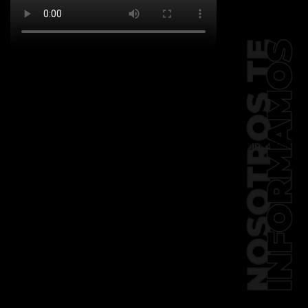
[td_block_social_counter
facebook="k911noticias" twitter="k911noticias"
instagram="k911_noticias" style="style5 td-
social-boxed"
tdc_css="eyJhbGwiOnsibWFyZ2luLWJvdHRvbSI6IjMwIiwiZGlz
f_header_font_family="394"
f_counters_font_family="394"
f_network_font_family="394"
f_btn_font_family="394"
custom_title="PERMANECE INFORMADO"
block_template_id="td_block_template_2"
header_text_color="#ffffff"
accent_text_color="#ffffff"
tiktok="@k911noticias"
youtube="channel/UCZ12WK7_ZD-
QGd6OthAPD9Q"]