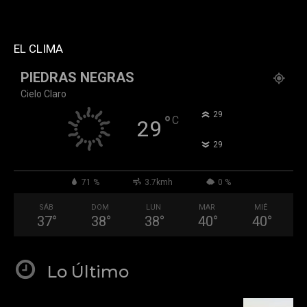
header_text_color="#ffffff" accent_text_color="#ffffff"
tiktok="@k911noticias" youtube="channel/UCZ12WK7_ZD-
QGd6OthAPD9Q"]
EL CLIMA
PIEDRAS NEGRAS
Cielo Claro
°
29
°
C
29
°
29
71 %
3.7kmh
0 %
SÁB
DOM
LUN
MAR
MIÉ
37
°
38
°
38
°
40
°
40
°
Lo Último