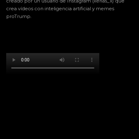
creado por un usuario de Instagram (xerias_x) que
crea vídeos con inteligencia artificial y memes
proTrump.
[td_block_social_counter facebook="k911noticias"
twitter="k911noticias" instagram="k911_noticias"
style="style5 td-social-boxed"
tdc_css="eyJhbGwiOnsibWFyZ2luLWJvdHRvbSI6IjMwIiwiZGlz
f_header_font_family="394" f_counters_font_family="394"
f_network_font_family="394" f_btn_font_family="394"
custom_title="PERMANECE INFORMADO"
block_template_id="td_block_template_2"