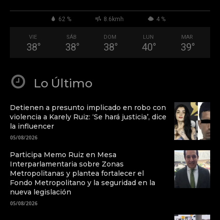
62 %
8.6kmh
4 %
VIE
SÁB
DOM
LUN
MAR
38
°
38
°
38
°
40
°
39
°
Lo Último
Detienen a presunto implicado en robo con
violencia a Karely Ruiz: ‘Se hará justicia’, dice
la influencer
05/08/2026
Participa Memo Ruiz en Mesa
Interparlamentaria sobre Zonas
Metropolitanas y plantea fortalecer el
Fondo Metropolitano y la seguridad en la
nueva legislación
05/08/2026