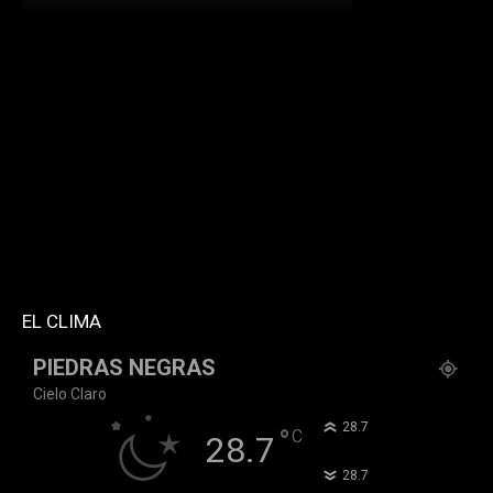
[td_block_social_counter facebook="k911noticias"
twitter="k911noticias" instagram="k911_noticias"
style="style5 td-social-boxed"
tdc_css="eyJhbGwiOnsibWFyZ2luLWJvdHRvbSI6IjMwIiwiZGlz
f_header_font_family="394" f_counters_font_family="394"
f_network_font_family="394" f_btn_font_family="394"
custom_title="PERMANECE INFORMADO"
block_template_id="td_block_template_2"
header_text_color="#ffffff" accent_text_color="#ffffff"
tiktok="@k911noticias" youtube="channel/UCZ12WK7_ZD-
QGd6OthAPD9Q"]
EL CLIMA
PIEDRAS NEGRAS
Cielo Claro
°
28.7
°
C
28.7
°
28.7