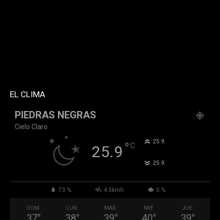
tdc_css="eyJhbGwiOnsibWFyZ2luLWJvdHRvbSI6IjMwIiwiZGlz
f_header_font_family="394" f_counters_font_family="394"
f_network_font_family="394" f_btn_font_family="394"
custom_title="PERMANECE INFORMADO"
block_template_id="td_block_template_2"
header_text_color="#ffffff" accent_text_color="#ffffff"
tiktok="@k911noticias" youtube="channel/UCZ12WK7_ZD-
QGd6OthAPD9Q"]
EL CLIMA
PIEDRAS NEGRAS
Cielo Claro
°
25.9
°
C
25.9
°
25.9
73 %
4.5kmh
0 %
DOM
LUN
MAR
MIÉ
JUE
37
°
38
°
39
°
40
°
39
°