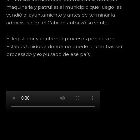
maquinaria y patrullas al municipio que luego las
vendió al ayuntamiento y antes de terminar la
administración el Cabildo autorizó su venta.
El legislador ya enfrentó procesos penales en
Estados Unidos a donde no puede cruzar tras ser
procesado y expulsado de ese país.
[td_block_social_counter facebook="k911noticias"
twitter="k911noticias" instagram="k911_noticias"
style="style5 td-social-boxed"