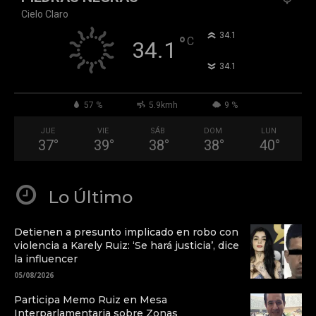
Cielo Claro
°
34.1
°
C
34.1
°
34.1
57 %
5.9kmh
9 %
JUE
VIE
SÁB
DOM
LUN
37
°
39
°
38
°
38
°
40
°
Lo Último
Detienen a presunto implicado en robo con
violencia a Karely Ruiz: ‘Se hará justicia’, dice
la influencer
05/08/2026
Participa Memo Ruiz en Mesa
Interparlamentaria sobre Zonas