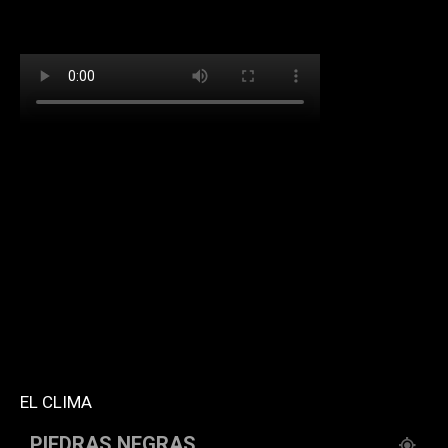
[td_block_social_counter facebook="k911noticias"
twitter="k911noticias" instagram="k911_noticias"
style="style5 td-social-boxed"
tdc_css="eyJhbGwiOnsibWFyZ2luLWJvdHRvbSI6IjMwIiwiZGlz
f_header_font_family="394" f_counters_font_family="394"
f_network_font_family="394" f_btn_font_family="394"
custom_title="PERMANECE INFORMADO"
block_template_id="td_block_template_2"
header_text_color="#ffffff" accent_text_color="#ffffff"
tiktok="@k911noticias" youtube="channel/UCZ12WK7_ZD-
QGd6OthAPD9Q"]
EL CLIMA
PIEDRAS NEGRAS