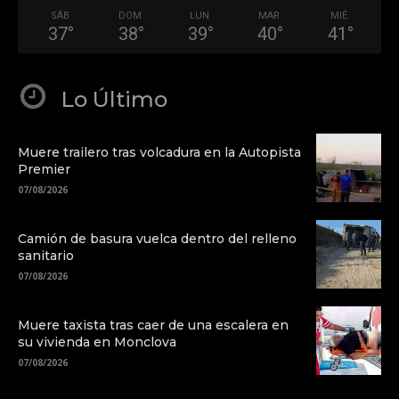
SÁB
DOM
LUN
MAR
MIÉ
37
°
38
°
39
°
40
°
41
°
Lo Último
Muere trailero tras volcadura en la Autopista
Premier
07/08/2026
Camión de basura vuelca dentro del relleno
sanitario
07/08/2026
Muere taxista tras caer de una escalera en
su vivienda en Monclova
07/08/2026