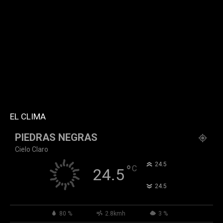
twitter="k911noticias" instagram="k911_noticias"
style="style5 td-social-boxed"
tdc_css="eyJhbGwiOnsibWFyZ2luLWJvdHRvbSI6IjMwIiwiZGlz
f_header_font_family="394" f_counters_font_family="394"
f_network_font_family="394" f_btn_font_family="394"
custom_title="PERMANECE INFORMADO"
block_template_id="td_block_template_2"
header_text_color="#ffffff" accent_text_color="#ffffff"
tiktok="@k911noticias" youtube="channel/UCZ12WK7_ZD-
QGd6OthAPD9Q"]
EL CLIMA
PIEDRAS NEGRAS
Cielo Claro
°
24.5
°
C
24.5
°
24.5
80 %
2.8kmh
3 %