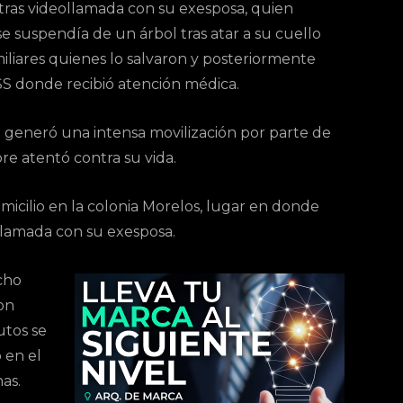
 tras videollamada con su exesposa, quien
 suspendía de un árbol tras atar a su cuello
miliares quienes lo salvaron y posteriormente
SS donde recibió atención médica.
e generó una intensa movilización por parte de
e atentó contra su vida.
micilio en la colonia Morelos, lugar en donde
ollamada con su exesposa.
cho
on
utos se
 en el
as.