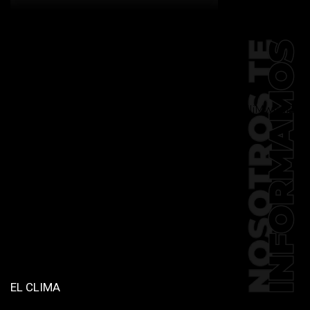
[td_block_social_counter
facebook="k911noticias" twitter="k911noticias"
instagram="k911_noticias" style="style5 td-
social-boxed"
tdc_css="eyJhbGwiOnsibWFyZ2luLWJvdHRvbSI6IjMwIiwiZGlz
f_header_font_family="394"
f_counters_font_family="394"
f_network_font_family="394"
f_btn_font_family="394"
custom_title="PERMANECE INFORMADO"
block_template_id="td_block_template_2"
header_text_color="#ffffff"
accent_text_color="#ffffff"
tiktok="@k911noticias"
youtube="channel/UCZ12WK7_ZD-
QGd6OthAPD9Q"]
EL CLIMA