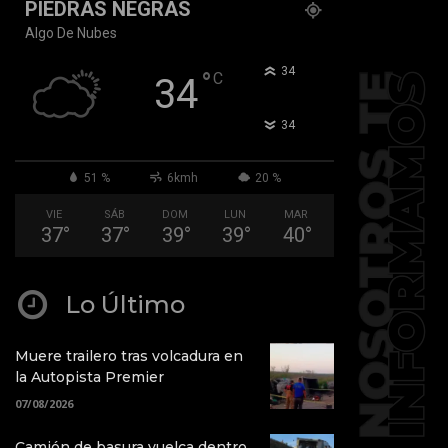
PIEDRAS NEGRAS
Algo De Nubes
°
34
°
C
34
°
34
51 %
6kmh
20 %
VIE
SÁB
DOM
LUN
MAR
37
°
37
°
39
°
39
°
40
°
Lo Último
Muere trailero tras volcadura en
la Autopista Premier
07/08/2026
Camión de basura vuelca dentro