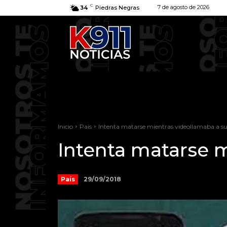
C
7 de agosto de 2026
34
Piedras Negras
Inicio
País
Intenta matarse mientras videollamaba a su
Intenta matarse m
29/09/2018
País