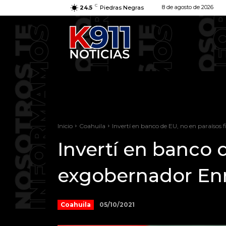
C
8 de agosto de 2026
24.5
Piedras Negras
Inicio
Coahuila
Invertí en banco de EU, no en paraísos f
Invertí en banco d
exgobernador Enr
05/10/2021
Coahuila