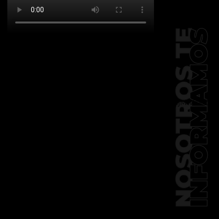
[td_block_social_counter
facebook="k911noticias" twitter="k911noticias"
instagram="k911_noticias" style="style5 td-
social-boxed"
tdc_css="eyJhbGwiOnsibWFyZ2luLWJvdHRvbSI6IjMwIiwiZGlz
f_header_font_family="394"
f_counters_font_family="394"
f_network_font_family="394"
f_btn_font_family="394"
custom_title="PERMANECE INFORMADO"
block_template_id="td_block_template_2"
header_text_color="#ffffff"
accent_text_color="#ffffff"
tiktok="@k911noticias"
youtube="channel/UCZ12WK7_ZD-
QGd6OthAPD9Q"]