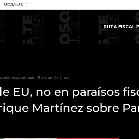
SECCIONES
RUTA FISCAL P
iscales: exgobernador Enrique Martínez...
e EU, no en paraísos fis
ique Martínez sobre Pa