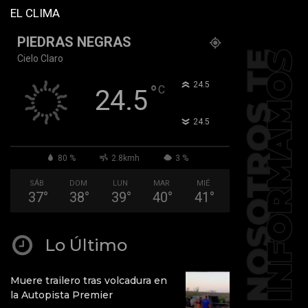
EL CLIMA
PIEDRAS NEGRAS
Cielo Claro
°
24.5
°
C
24.5
°
24.5
80 %
2.8kmh
3 %
SÁB
DOM
LUN
MAR
MIÉ
37
°
38
°
39
°
40
°
41
°
Lo Último
Muere trailero tras volcadura en
la Autopista Premier